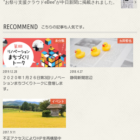
”お祭り支援クラウドeBee”が中日新聞に掲載されました。
RECOMMEND
こちらの記事も人気です。
未分類
圡田哲也
2019.12.28
2018.4.27
２０２０年１月２６日第3回リノベー
静岡新聞窓辺
ションまちづくりトークに登壇しま
す。
イベント
2017.9.11
不正アクセスによりHPを再構築中